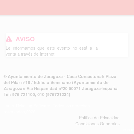
AVISO
Le informamos que este evento no está a la
venta a través de Internet.
© Ayuntamiento de Zaragoza - Casa Consistorial: Plaza
del Pilar nº18 / Edificio Seminario (Ayuntamiento de
Zaragoza): Vía Hispanidad nº20 50071 Zaragoza-España
Tel: 976 721100, 010 (976721234)
Janto Ticketing Software. Todos los derechos
reservados,2026
Política de Privacidad
Condiciones Generales
v4.3r12