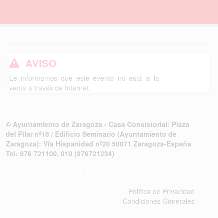
AVISO
Le informamos que este evento no está a la
venta a través de Internet.
© Ayuntamiento de Zaragoza - Casa Consistorial: Plaza
del Pilar nº18 / Edificio Seminario (Ayuntamiento de
Zaragoza): Vía Hispanidad nº20 50071 Zaragoza-España
Tel: 976 721100, 010 (976721234)
Janto Ticketing Software. Todos los derechos
reservados,2026
Política de Privacidad
Condiciones Generales
v4.3r12