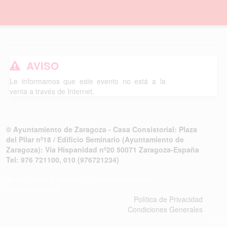
AVISO
Le informamos que este evento no está a la
venta a través de Internet.
© Ayuntamiento de Zaragoza - Casa Consistorial: Plaza
del Pilar nº18 / Edificio Seminario (Ayuntamiento de
Zaragoza): Vía Hispanidad nº20 50071 Zaragoza-España
Tel: 976 721100, 010 (976721234)
Janto Ticketing Software. Todos los derechos
reservados,2026
Política de Privacidad
Condiciones Generales
v4.3r12