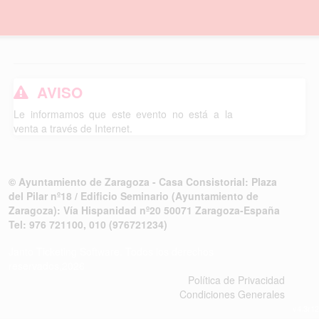
AVISO
Le informamos que este evento no está a la
venta a través de Internet.
© Ayuntamiento de Zaragoza - Casa Consistorial: Plaza
del Pilar nº18 / Edificio Seminario (Ayuntamiento de
Zaragoza): Vía Hispanidad nº20 50071 Zaragoza-España
Tel: 976 721100, 010 (976721234)
Janto Ticketing Software. Todos los derechos
reservados,2026
Política de Privacidad
Condiciones Generales
v4.3r12