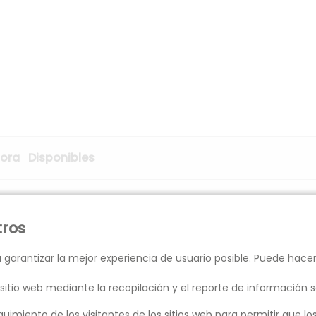
ora
Disponibles
0:00
Si
tros
 garantizar la mejor experiencia de usuario posible. Puede hace
CAS Y DE LA IMAGEN
sitio web mediante la recopilación y el reporte de información s
guimiento de los visitantes de los sitios web para permitir que 