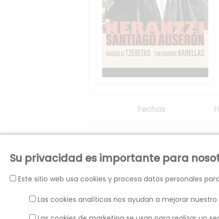
Fechas
H
Martes 27 de Octubre de 2026
2
Su privacidad es importante para noso
Este sitio web usa cookies y procesa datos personales para
PATRONATO MUNICIPAL DE ARTES ESCÉNI
Las cookies analíticas nos ayudan a mejorar nuestro 
PLAZA JOSÉ SINUES, 2.
CIF: P5030302C
Las cookies de marketing se usan para realizar un se