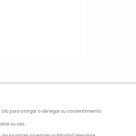
SELECCIONAR
r clic para otorgar o denegar su consentimiento.
Política de Privacidad
obre su uso.
Condiciones Generales
los anunciantes muestren publicidad relevante.