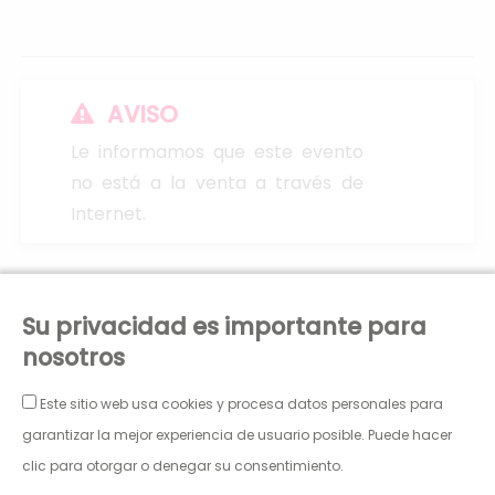
AVISO
Le informamos que este evento
no está a la venta a través de
Internet.
PATRONATO MUNICIPAL DE ARTES ESCÉNICAS Y DE LA
Su privacidad es importante para
IMAGEN
nosotros
PLAZA JOSÉ SINUES, 2.
CIF: P5030302C
Este sitio web usa cookies y procesa datos personales para
50001 Zaragoza
Janto Ticketing Software. Todos los derechos
teatroprincipal@pmaei.es
garantizar la mejor experiencia de usuario posible. Puede hacer
reservados,2026
clic para otorgar o denegar su consentimiento.
Política de Privacidad
Condiciones Generales