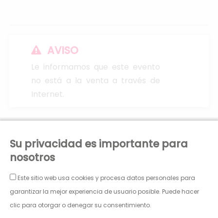
AVISO
Le informamos que este evento
no está a la venta a través de
Internet.
PATRONATO MUNICIPAL DE ARTES ESCÉNICAS Y DE LA
Su privacidad es importante para
IMAGEN
nosotros
PLAZA JOSÉ SINUES, 2.
CIF: P5030302C
Este sitio web usa cookies y procesa datos personales para
50001 Zaragoza
Janto Ticketing Software. Todos los derechos
teatroprincipal@pmaei.es
garantizar la mejor experiencia de usuario posible. Puede hacer
reservados,2026
clic para otorgar o denegar su consentimiento.
Política de Privacidad
Condiciones Generales