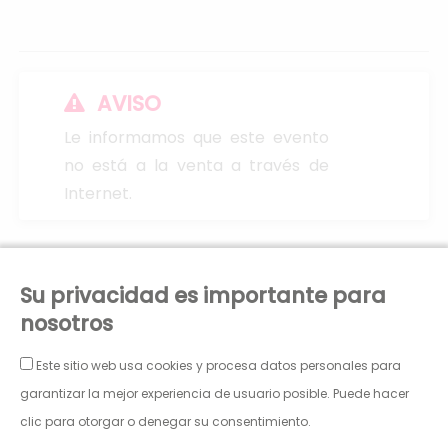
AVISO
Le informamos que este evento
no está a la venta a través de
Internet.
PATRONATO MUNICIPAL DE ARTES ESCÉNICAS Y DE LA
Su privacidad es importante para
IMAGEN
nosotros
PLAZA JOSÉ SINUES, 2.
CIF: P5030302C
Este sitio web usa cookies y procesa datos personales para
50001 Zaragoza
Janto Ticketing Software. Todos los derechos
teatroprincipal@pmaei.es
garantizar la mejor experiencia de usuario posible. Puede hacer
reservados,2026
clic para otorgar o denegar su consentimiento.
Política de Privacidad
Condiciones Generales