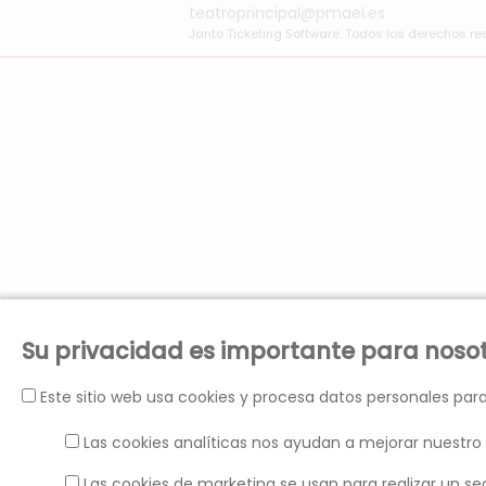
teatroprincipal@pmaei.es
Janto Ticketing Software. Todos los derechos r
Su privacidad es importante para noso
Este sitio web usa cookies y procesa datos personales para
Las cookies analíticas nos ayudan a mejorar nuestro 
Las cookies de marketing se usan para realizar un se