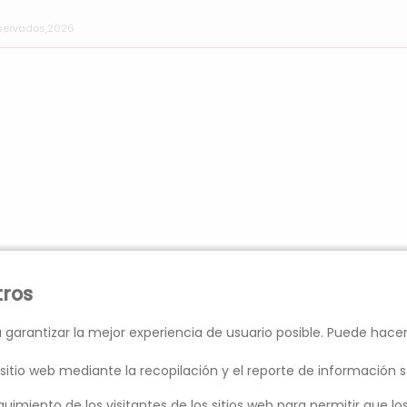
eservados,2026
tros
 garantizar la mejor experiencia de usuario posible. Puede hace
sitio web mediante la recopilación y el reporte de información s
guimiento de los visitantes de los sitios web para permitir que 