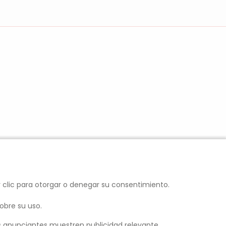
r clic para otorgar o denegar su consentimiento.
obre su uso.
los anunciantes muestren publicidad relevante.