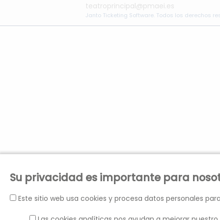
teatroprincipal@pmaei.es
Janto Ticketing Software. Todos los derechos r
Su privacidad es importante para noso
Este sitio web usa cookies y procesa datos personales para
Las cookies analíticas nos ayudan a mejorar nuestro 