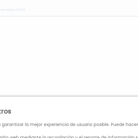
eservados,2026
tros
 garantizar la mejor experiencia de usuario posible. Puede hace
sitio web mediante la recopilación y el reporte de información s