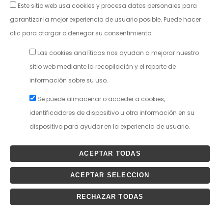
Este sitio web usa cookies y procesa datos personales para
CIF: P5030302C
50001 Zaragoza
garantizar la mejor experiencia de usuario posible. Puede hacer
teatroprincipal@pmaei.es
clic para otorgar o denegar su consentimiento.
Janto Ticketing Software. Todos los derechos reservados,2026
Las cookies analíticas nos ayudan a mejorar nuestro
Política de Privacidad
sitio web mediante la recopilación y el reporte de
Condiciones Generales
información sobre su uso.
Se puede almacenar o acceder a cookies,
identificadores de dispositivo u otra información en su
dispositivo para ayudar en la experiencia de usuario.
ACEPTAR TODAS
ACEPTAR SELECCION
RECHAZAR TODAS