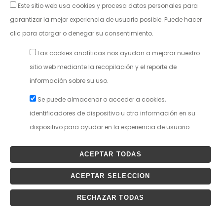
Este sitio web usa cookies y procesa datos personales para
CIF: P5030302C
50001 Zaragoza
garantizar la mejor experiencia de usuario posible. Puede hacer
teatroprincipal@pmaei.es
clic para otorgar o denegar su consentimiento.
Janto Ticketing Software. Todos los derechos reservados,2026
Las cookies analíticas nos ayudan a mejorar nuestro
Política de Privacidad
sitio web mediante la recopilación y el reporte de
Condiciones Generales
información sobre su uso.
Se puede almacenar o acceder a cookies,
identificadores de dispositivo u otra información en su
dispositivo para ayudar en la experiencia de usuario.
ACEPTAR TODAS
ACEPTAR SELECCION
RECHAZAR TODAS