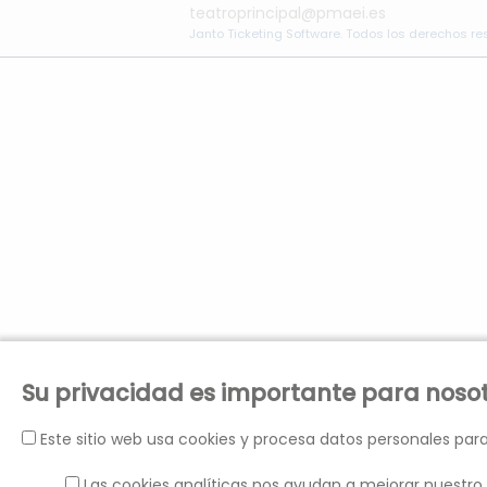
teatroprincipal@pmaei.es
Janto Ticketing Software. Todos los derechos r
Su privacidad es importante para noso
Este sitio web usa cookies y procesa datos personales para
Las cookies analíticas nos ayudan a mejorar nuestro 