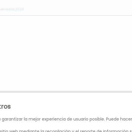
eservados,2026
tros
 garantizar la mejor experiencia de usuario posible. Puede hace
sitio web mediante la recopilación y el reporte de información s