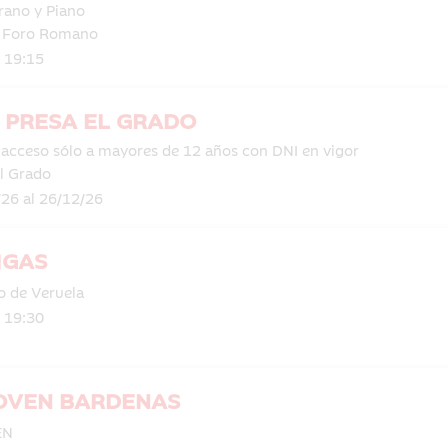
ano y Piano
l Foro Romano
| 19:15
A PRESA EL GRADO
 acceso sólo a mayores de 12 años con DNI en vigor
El Grado
/26 al 26/12/26
IGAS
o de Veruela
| 19:30
OVEN BARDENAS
EN