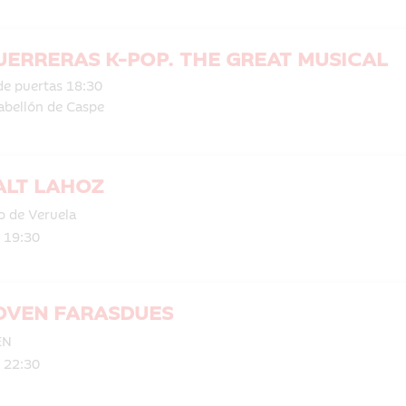
UERRERAS K-POP. THE GREAT MUSICAL
de puertas 18:30
abellón de Caspe
LT LAHOZ
o de Veruela
| 19:30
OVEN FARASDUES
EN
| 22:30