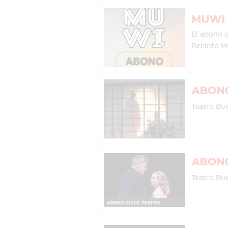
MUWI 
El abono 
Recinto M
ABONO
Teatro Bue
ABONO
Teatro Bue